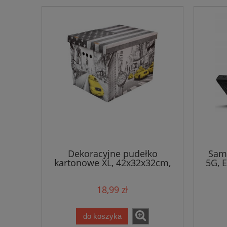
Dekoracyjne pudełko
Sams
kartonowe XL, 42x32x32cm,
5G, 
New York / Nowy Jork
18,99 zł
do koszyka