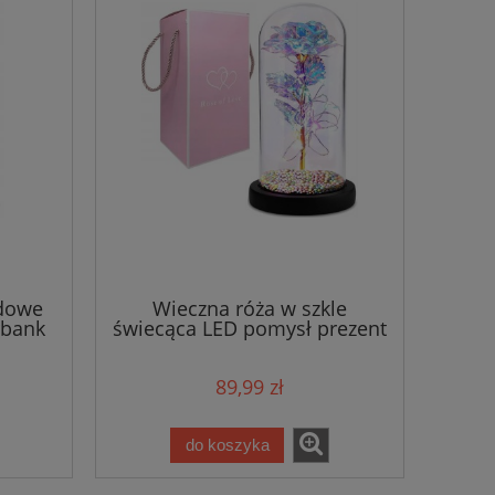
dowe
Wieczna róża w szkle
rbank
świecąca LED pomysł prezent
na dzień kobiet
89,99 zł
do koszyka