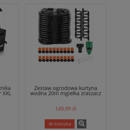
żnika
Zestaw ogrodowa kurtyna
r XXL
wodna 20m mgiełka zraszacz
ogrodowy
149,99 zł
do koszyka