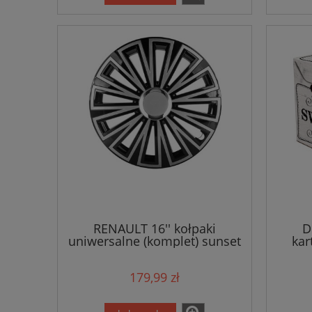
RENAULT 16'' kołpaki
D
uniwersalne (komplet) sunset
kar
179,99 zł