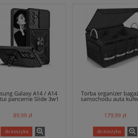
ung Galaxy A14 / A14
Torba organizer baga
Etui pancerne Slide 3w1
samochodu auta kufe
Ring
89,99 zł
179,99 zł
do koszyka
do koszyka