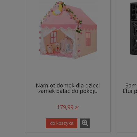
Namiot domek dla dzieci
Sams
zamek pałac do pokoju
Etui 
ogrodu domu + lampki LED
róż
179,99 zł
do koszyka