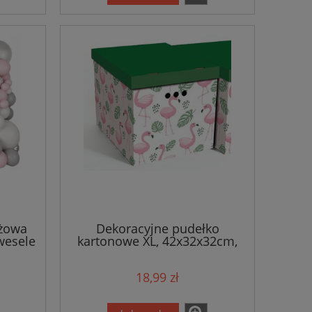
óżowa
Dekoracyjne pudełko
wesele
kartonowe XL, 42x32x32cm,
flamingi
18,99 zł