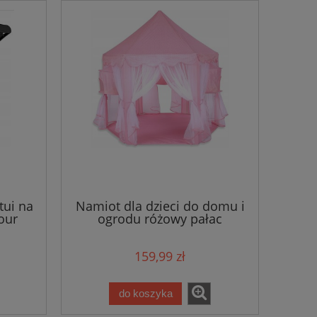
tui na
Namiot dla dzieci do domu i
our
ogrodu różowy pałac
159,99 zł
do koszyka