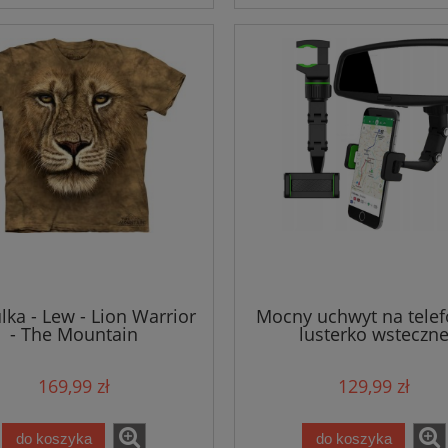
lka - Lew - Lion Warrior
Mocny uchwyt na telef
- The Mountain
lusterko wsteczn
169,99 zł
129,99 zł
do koszyka
do koszyka