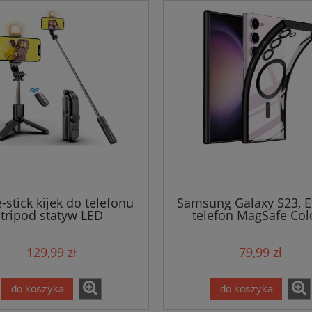
e-stick kijek do telefonu
Samsung Galaxy S23, E
tripod statyw LED
telefon MagSafe Col
129,99 zł
79,99 zł
do koszyka
do koszyka