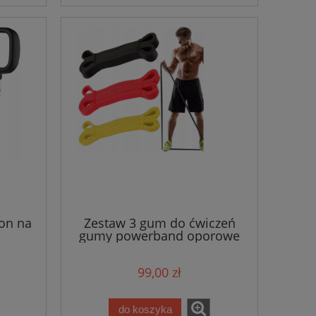
on na
Zestaw 3 gum do ćwiczeń
e
gumy powerband oporowe
99,00 zł
do koszyka