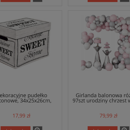
ekoracyjne pudełko
Girlanda balonowa r
tonowe, 34x25x26cm,
97szt urodziny chrzest 
Sweet Home - białe
17,99 zł
79,99 zł