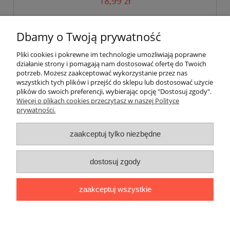
18,99 zł
do koszyka
Dbamy o Twoją prywatność
Pliki cookies i pokrewne im technologie umożliwiają poprawne
działanie strony i pomagają nam dostosować ofertę do Twoich
potrzeb. Możesz zaakceptować wykorzystanie przez nas
wszystkich tych plików i przejść do sklepu lub dostosować użycie
plików do swoich preferencji, wybierając opcję "Dostosuj zgody".
Pomoc
Więcej o plikach cookies przeczytasz w naszej Polityce
prywatności.
Moje konto
zaakceptuj tylko niezbędne
Płatności i dostawa
dostosuj zgody
Informacje
zaakceptuj wszystkie
O nas
pokaż pełną wersję strony