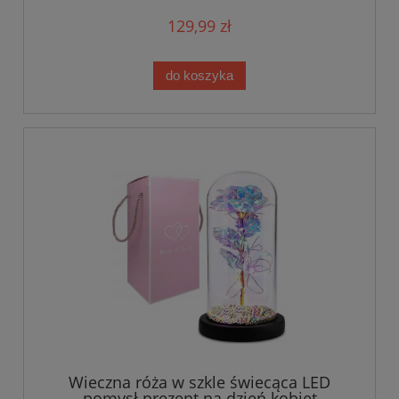
129,99 zł
do koszyka
Wieczna róża w szkle świecąca LED
pomysł prezent na dzień kobiet