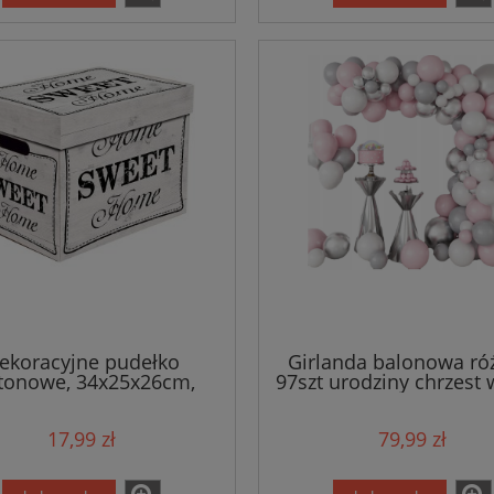
ekoracyjne pudełko
Girlanda balonowa r
tonowe, 34x25x26cm,
97szt urodziny chrzest 
Sweet Home - białe
17,99 zł
79,99 zł