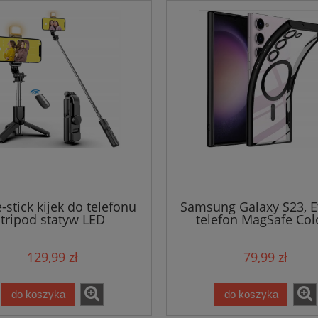
e-stick kijek do telefonu
Samsung Galaxy S23, E
tripod statyw LED
telefon MagSafe Col
129,99 zł
79,99 zł
do koszyka
do koszyka