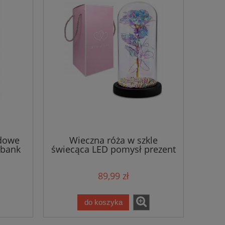
dowe
Wieczna róża w szkle
rbank
świecąca LED pomysł prezent
na dzień kobiet
89,99 zł
do koszyka