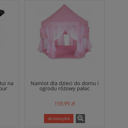
tui na
Namiot dla dzieci do domu i
our
ogrodu różowy pałac
159,99 zł
do koszyka