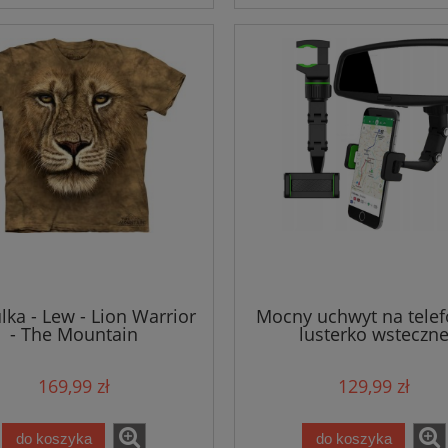
lka - Lew - Lion Warrior
Mocny uchwyt na telef
- The Mountain
lusterko wsteczn
169,99 zł
129,99 zł
do koszyka
do koszyka