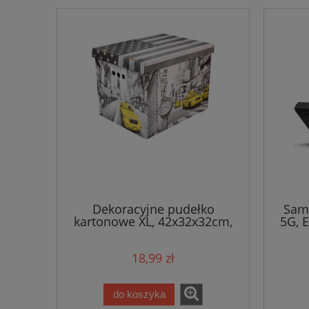
Dekoracyjne pudełko
Sams
kartonowe XL, 42x32x32cm,
5G, 
New York / Nowy Jork
18,99 zł
do koszyka