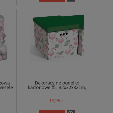
óżowa
Dekoracyjne pudełko
wesele
kartonowe XL, 42x32x32cm,
flamingi
18,99 zł