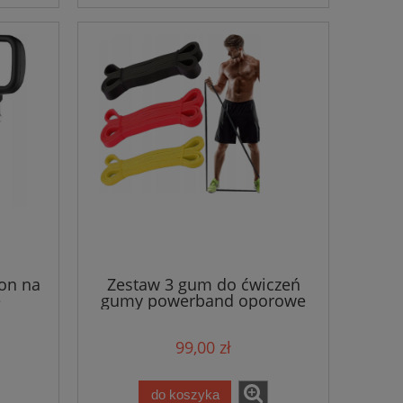
on na
Zestaw 3 gum do ćwiczeń
e
gumy powerband oporowe
99,00 zł
do koszyka