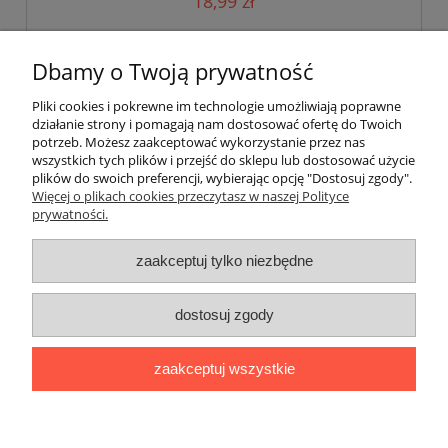
18,99 zł
do koszyka
Dbamy o Twoją prywatność
Pliki cookies i pokrewne im technologie umożliwiają poprawne
działanie strony i pomagają nam dostosować ofertę do Twoich
potrzeb. Możesz zaakceptować wykorzystanie przez nas
wszystkich tych plików i przejść do sklepu lub dostosować użycie
plików do swoich preferencji, wybierając opcję "Dostosuj zgody".
Pomoc
Więcej o plikach cookies przeczytasz w naszej Polityce
prywatności.
Moje konto
zaakceptuj tylko niezbędne
Płatności i dostawa
dostosuj zgody
Informacje
zaakceptuj wszystkie
O nas
pokaż pełną wersję strony