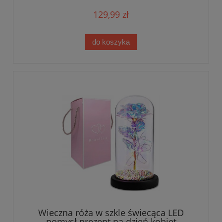
129,99 zł
do koszyka
Wieczna róża w szkle świecąca LED
pomysł prezent na dzień kobiet