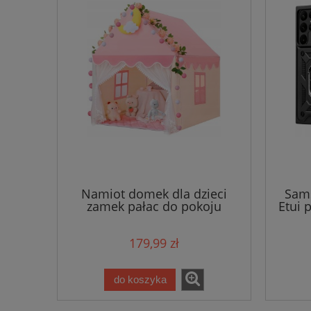
Namiot domek dla dzieci
Sams
zamek pałac do pokoju
Etui 
ogrodu domu + lampki LED
róż
179,99 zł
do koszyka