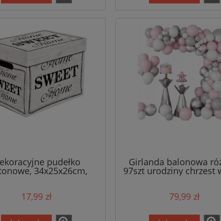
ekoracyjne pudełko
Girlanda balonowa r
tonowe, 34x25x26cm,
97szt urodziny chrzest 
Sweet Home - białe
17,99 zł
79,99 zł