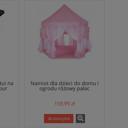
tui na
Namiot dla dzieci do domu i
our
ogrodu różowy pałac
159,99 zł
do koszyka