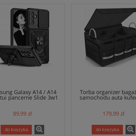
ung Galaxy A14 / A14
Torba organizer baga
Etui pancerne Slide 3w1
samochodu auta kufe
Ring
89,99 zł
179,99 zł
do koszyka
do koszyka