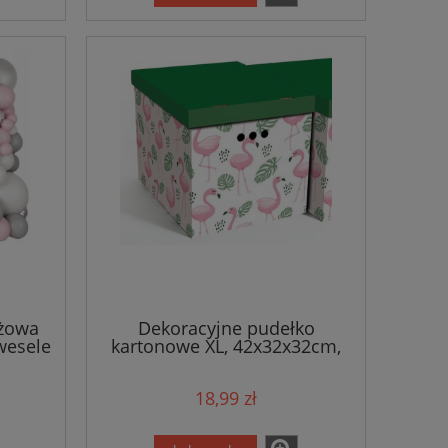
óżowa
Dekoracyjne pudełko
wesele
kartonowe XL, 42x32x32cm,
flamingi
18,99 zł