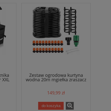
żnika
Zestaw ogrodowa kurtyna
r XXL
wodna 20m mgiełka zraszacz
ogrodowy
149,99 zł
do koszyka