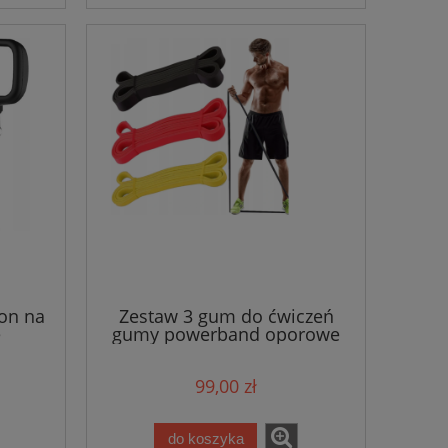
on na
Zestaw 3 gum do ćwiczeń
e
gumy powerband oporowe
99,00 zł
do koszyka