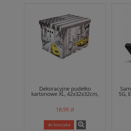
Dekoracyjne pudełko
Sams
kartonowe XL, 42x32x32cm,
5G, 
New York / Nowy Jork
18,99 zł
do koszyka