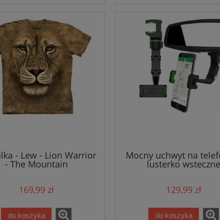
lka - Lew - Lion Warrior
Mocny uchwyt na telef
- The Mountain
lusterko wsteczn
169,99 zł
129,99 zł
do koszyka
do koszyka