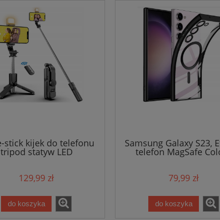
e-stick kijek do telefonu
Samsung Galaxy S23, E
tripod statyw LED
telefon MagSafe Col
129,99 zł
79,99 zł
do koszyka
do koszyka