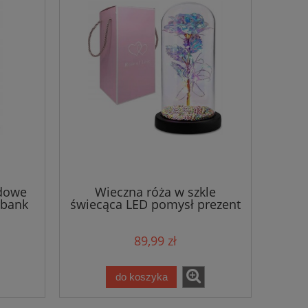
dowe
Wieczna róża w szkle
rbank
świecąca LED pomysł prezent
na dzień kobiet
89,99 zł
do koszyka