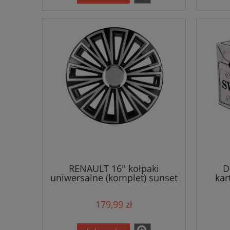
RENAULT 16'' kołpaki
D
uniwersalne (komplet) sunset
kar
179,99 zł