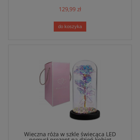
129,99 zł
do koszyka
Wieczna róża w szkle świecąca LED
pomysł prezent na dzień kobiet