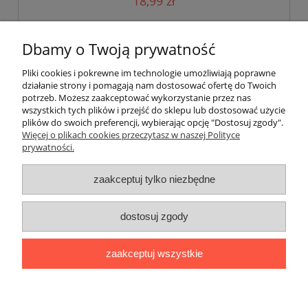
18,99 zł
do koszyka
Dbamy o Twoją prywatność
Pliki cookies i pokrewne im technologie umożliwiają poprawne
działanie strony i pomagają nam dostosować ofertę do Twoich
potrzeb. Możesz zaakceptować wykorzystanie przez nas
wszystkich tych plików i przejść do sklepu lub dostosować użycie
plików do swoich preferencji, wybierając opcję "Dostosuj zgody".
Pomoc
Więcej o plikach cookies przeczytasz w naszej Polityce
prywatności.
Moje konto
zaakceptuj tylko niezbędne
Płatności i dostawa
dostosuj zgody
Informacje
zaakceptuj wszystkie
O nas
pokaż pełną wersję strony