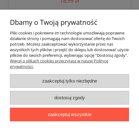
18,99 zł
do koszyka
Dbamy o Twoją prywatność
Pliki cookies i pokrewne im technologie umożliwiają poprawne
działanie strony i pomagają nam dostosować ofertę do Twoich
potrzeb. Możesz zaakceptować wykorzystanie przez nas
wszystkich tych plików i przejść do sklepu lub dostosować użycie
plików do swoich preferencji, wybierając opcję "Dostosuj zgody".
Pomoc
Więcej o plikach cookies przeczytasz w naszej Polityce
prywatności.
Moje konto
zaakceptuj tylko niezbędne
Płatności i dostawa
dostosuj zgody
Informacje
zaakceptuj wszystkie
O nas
pokaż pełną wersję strony