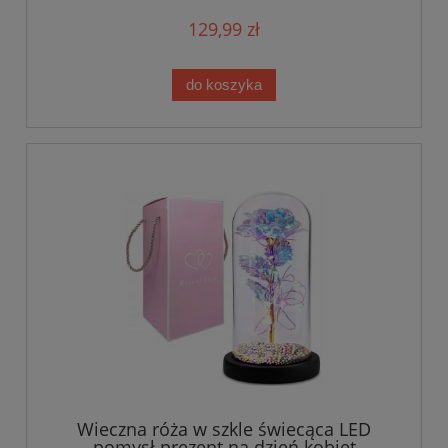
129,99 zł
do koszyka
Wieczna róża w szkle świecąca LED
pomysł prezent na dzień kobiet