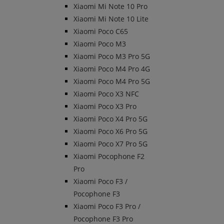
Xiaomi Mi Note 10 Pro
Xiaomi Mi Note 10 Lite
Xiaomi Poco C65
Xiaomi Poco M3
Xiaomi Poco M3 Pro 5G
Xiaomi Poco M4 Pro 4G
Xiaomi Poco M4 Pro 5G
Xiaomi Poco X3 NFC
Xiaomi Poco X3 Pro
Xiaomi Poco X4 Pro 5G
Xiaomi Poco X6 Pro 5G
Xiaomi Poco X7 Pro 5G
Xiaomi Pocophone F2
Pro
Xiaomi Poco F3 /
Pocophone F3
Xiaomi Poco F3 Pro /
Pocophone F3 Pro