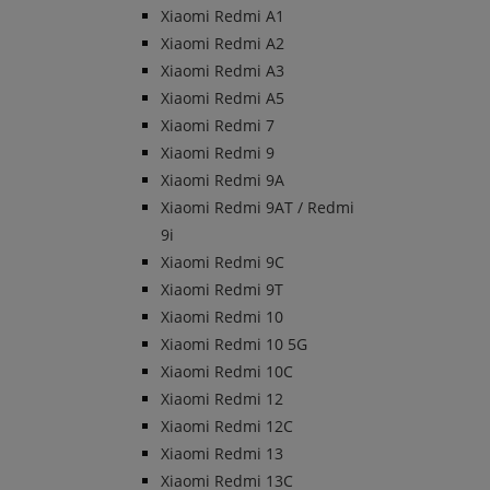
Xiaomi Redmi A1
Xiaomi Redmi A2
Xiaomi Redmi A3
Xiaomi Redmi A5
Xiaomi Redmi 7
Xiaomi Redmi 9
Xiaomi Redmi 9A
Xiaomi Redmi 9AT / Redmi
9i
Xiaomi Redmi 9C
Xiaomi Redmi 9T
Xiaomi Redmi 10
Xiaomi Redmi 10 5G
Xiaomi Redmi 10C
Xiaomi Redmi 12
Xiaomi Redmi 12C
Xiaomi Redmi 13
Xiaomi Redmi 13C