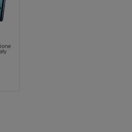
wione
ały