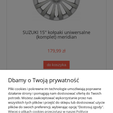
SUZUKI 15'' kołpaki uniwersalne
(komplet) meridian
179,99 zł
do koszyka
Dbamy o Twoją prywatność
«
1
2
»
Pliki cookies i pokrewne im technologie umożliwiają poprawne
działanie strony i pomagają nam dostosować ofertę do Twoich
potrzeb. Możesz zaakceptować wykorzystanie przez nas
wszystkich tych plików i przejść do sklepu lub dostosować użycie
plików do swoich preferencji, wybierając opcję "Dostosuj zgody".
Pomoc
Więcej o plikach cookies przeczytasz w naszej Polityce