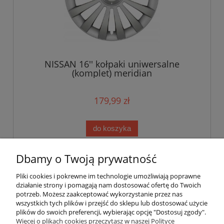
NISSAN 16'' kołpaki uniwersalne
(komplet) meridian
179,99 zł
do koszyka
Dbamy o Twoją prywatność
«
1
2
»
Pliki cookies i pokrewne im technologie umożliwiają poprawne
działanie strony i pomagają nam dostosować ofertę do Twoich
potrzeb. Możesz zaakceptować wykorzystanie przez nas
wszystkich tych plików i przejść do sklepu lub dostosować użycie
plików do swoich preferencji, wybierając opcję "Dostosuj zgody".
Pomoc
Więcej o plikach cookies przeczytasz w naszej Polityce