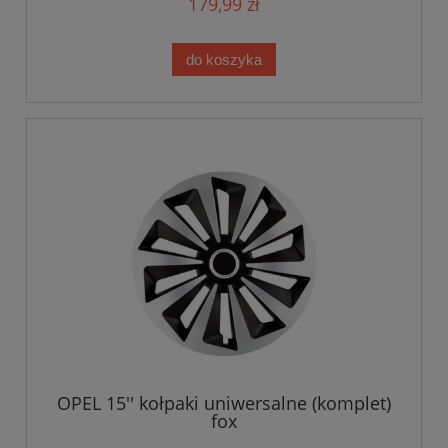
179,99 zł
do koszyka
OPEL 15'' kołpaki uniwersalne (komplet)
fox