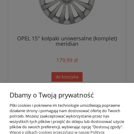
OPEL 15'' kołpaki uniwersalne (komplet)
meridian
179,99 zł
do koszyka
Dbamy o Twoją prywatność
«
1
2
3
4
»
Pliki cookies i pokrewne im technologie umożliwiają poprawne
działanie strony i pomagają nam dostosować ofertę do Twoich
potrzeb. Możesz zaakceptować wykorzystanie przez nas
wszystkich tych plików i przejść do sklepu lub dostosować użycie
plików do swoich preferencji, wybierając opcję "Dostosuj zgody".
Pomoc
Więcej o plikach cookies przeczytasz w naszej Polityce