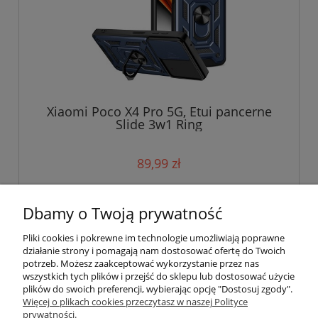
Xiaomi Poco X4 Pro 5G, Etui pancerne
Slide 3w1 Ring
89,99 zł
do koszyka
Dbamy o Twoją prywatność
Pliki cookies i pokrewne im technologie umożliwiają poprawne
działanie strony i pomagają nam dostosować ofertę do Twoich
potrzeb. Możesz zaakceptować wykorzystanie przez nas
wszystkich tych plików i przejść do sklepu lub dostosować użycie
plików do swoich preferencji, wybierając opcję "Dostosuj zgody".
Pomoc
Więcej o plikach cookies przeczytasz w naszej Polityce
prywatności.