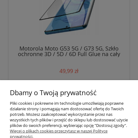
Motorola Moto G53 5G / G73 5G, Szkło
ochronne 3D / 5D / 6D Full Glue na cały
ekran
49,99 zł
do koszyka
Dbamy o Twoją prywatność
Pliki cookies i pokrewne im technologie umożliwiają poprawne
działanie strony i pomagają nam dostosować ofertę do Twoich
potrzeb. Możesz zaakceptować wykorzystanie przez nas
wszystkich tych plików i przejść do sklepu lub dostosować użycie
plików do swoich preferencji, wybierając opcję "Dostosuj zgody".
Pomoc
Więcej o plikach cookies przeczytasz w naszej Polityce
prywatności.