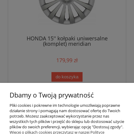
HONDA 15'' kołpaki uniwersalne
(komplet) meridian
179,99 zł
do koszyka
Dbamy o Twoją prywatność
«
1
2
»
Pliki cookies i pokrewne im technologie umożliwiają poprawne
działanie strony i pomagają nam dostosować ofertę do Twoich
potrzeb. Możesz zaakceptować wykorzystanie przez nas
wszystkich tych plików i przejść do sklepu lub dostosować użycie
plików do swoich preferencji, wybierając opcję "Dostosuj zgody".
Pomoc
Więcej o plikach cookies przeczytasz w naszej Polityce