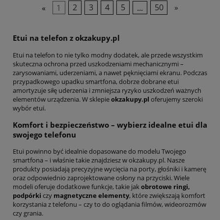
«
1
2
3
4
5
...
50
»
Etui na telefon z okzakupy.pl
Etui na telefon to nie tylko modny dodatek, ale przede wszystkim
skuteczna ochrona przed uszkodzeniami mechanicznymi –
zarysowaniami, uderzeniami, a nawet pęknięciami ekranu. Podczas
przypadkowego upadku smartfona, dobrze dobrane etui
amortyzuje siłę uderzenia i zmniejsza ryzyko uszkodzeń ważnych
elementów urządzenia. W sklepie
okzakupy.pl
oferujemy szeroki
wybór etui.
Komfort i bezpieczeństwo – wybierz idealne etui dla
swojego telefonu
Etui powinno być idealnie dopasowane do modelu Twojego
smartfona – i właśnie takie znajdziesz w okzakupy.pl. Nasze
produkty posiadają precyzyjne wycięcia na porty, głośniki i kamerę
oraz odpowiednio zaprojektowane osłony na przyciski. Wiele
modeli oferuje dodatkowe funkcje, takie jak
obrotowe ringi,
podpórki
czy
magnetyczne elementy
, które zwiększają komfort
korzystania z telefonu – czy to do oglądania filmów, wideorozmów
czy grania.