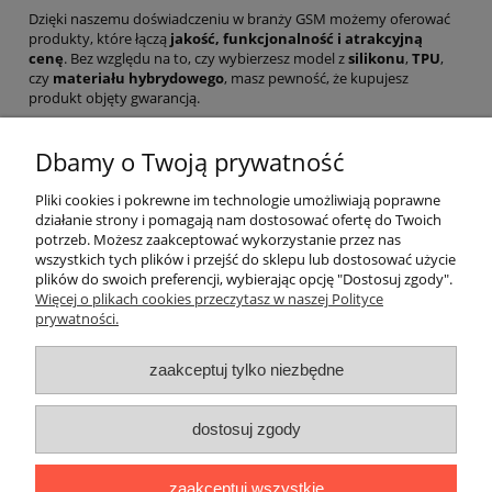
Dzięki naszemu doświadczeniu w branży GSM możemy oferować
produkty, które łączą
jakość, funkcjonalność i atrakcyjną
cenę
. Bez względu na to, czy wybierzesz model z
silikonu
,
TPU
,
czy
materiału hybrydowego
, masz pewność, że kupujesz
produkt objęty gwarancją.
Co więcej – dbamy o szybką realizację zamówień i konkurencyjne
ceny. Z nami nie tylko ochronisz swój telefon, ale zrobisz to bez
Dbamy o Twoją prywatność
przepłacania. Zobacz dostępne etui na Twój model smartfona,
dodaj wybrany produkt do koszyka i złóż zamówienie w kilka chwil.
Pliki cookies i pokrewne im technologie umożliwiają poprawne
działanie strony i pomagają nam dostosować ofertę do Twoich
potrzeb. Możesz zaakceptować wykorzystanie przez nas
wszystkich tych plików i przejść do sklepu lub dostosować użycie
plików do swoich preferencji, wybierając opcję "Dostosuj zgody".
Pomoc
Więcej o plikach cookies przeczytasz w naszej Polityce
prywatności.
Moje konto
zaakceptuj tylko niezbędne
Płatności i dostawa
dostosuj zgody
Informacje
zaakceptuj wszystkie