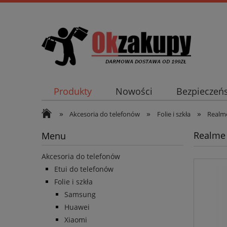
Produkty
Nowości
Bezpieczeń
»
»
»
Akcesoria do telefonów
Folie i szkła
Realm
Realme
Menu
Akcesoria do telefonów
Etui do telefonów
Folie i szkła
Samsung
Huawei
Xiaomi