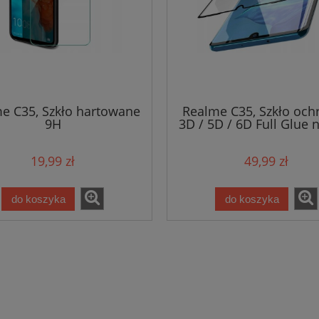
e C35, Szkło hartowane
Realme C35, Szkło och
9H
3D / 5D / 6D Full Glue n
ekran
19,99 zł
49,99 zł
do koszyka
do koszyka