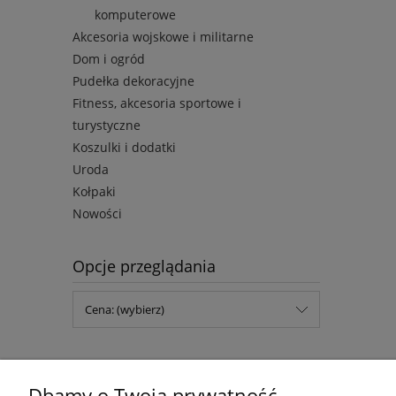
komputerowe
Akcesoria wojskowe i militarne
Dom i ogród
Pudełka dekoracyjne
Fitness, akcesoria sportowe i
turystyczne
Koszulki i dodatki
Uroda
Kołpaki
Nowości
Opcje przeglądania
Cena: (wybierz)
Dbamy o Twoją prywatność