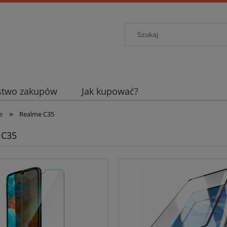
stwo zakupów
Jak kupować?
»
e
Realme C35
 C35