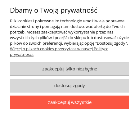
Dbamy o Twoją prywatność
Płatności i dostawa
Pliki cookies i pokrewne im technologie umożliwiają poprawne
działanie strony i pomagają nam dostosować ofertę do Twoich
Informacje
potrzeb. Możesz zaakceptować wykorzystanie przez nas
wszystkich tych plików i przejść do sklepu lub dostosować użycie
O nas
plików do swoich preferencji, wybierając opcję "Dostosuj zgody".
Więcej o plikach cookies przeczytasz w naszej Polityce
prywatności.
pokaż pełną wersję strony
zaakceptuj tylko niezbędne
Sklep internetowy Shoper.pl
dostosuj zgody
zaakceptuj wszystkie