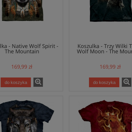
ka - Native Wolf Spirit -
Koszulka - Trzy Wilki 
The Mountain
Wolf Moon - The Mou
169,99 zł
169,99 zł
do koszyka
do koszyka