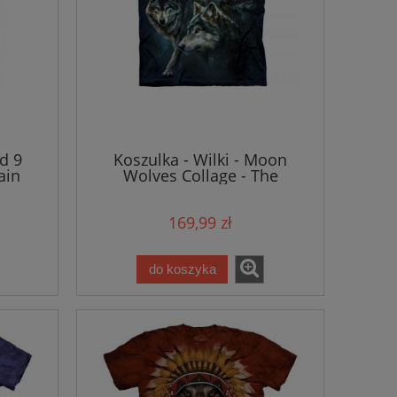
nd 9
Koszulka - Wilki - Moon
ain
Wolves Collage - The
Mountain
169,99 zł
do koszyka