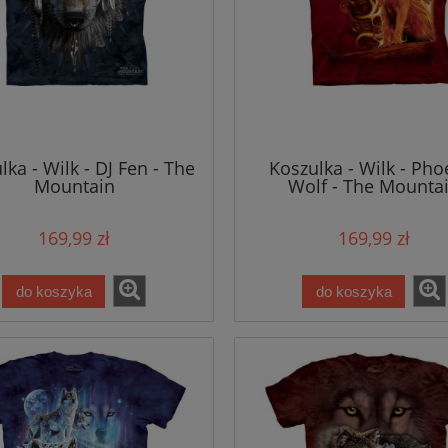
lka - Wilk - DJ Fen - The
Koszulka - Wilk - Pho
Mountain
Wolf - The Mounta
169,99 zł
169,99 zł
do koszyka
do koszyka