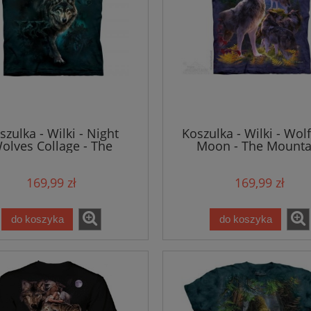
szulka - Wilki - Night
Koszulka - Wilki - Wol
olves Collage - The
Moon - The Mounta
Mountain
169,99 zł
169,99 zł
do koszyka
do koszyka