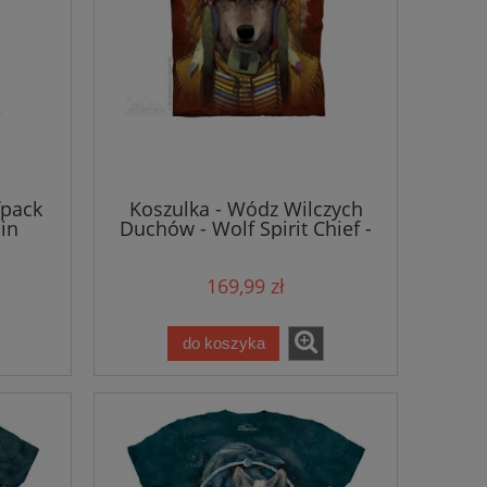
fpack
Koszulka - Wódz Wilczych
in
Duchów - Wolf Spirit Chief -
The Mountain
169,99 zł
do koszyka