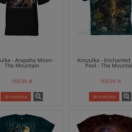
ulka - Arapaho Moon -
Koszulka - Enchanted
The Mountain
Pool - The Mounta
169,99 zł
169,99 zł
do koszyka
do koszyka