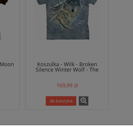
e Moon
Koszulka - Wilk - Broken
Silence Winter Wolf - The
Mountain
169,99 zł
do koszyka