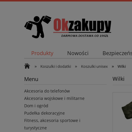
Produkty
Nowości
Bezpieczeń
»
»
»
Koszulki i dodatki
Koszulki unisex
Wilki
Wilki
Menu
Akcesoria do telefonów
Akcesoria wojskowe i militarne
Dom i ogród
Pudełka dekoracyjne
Fitness, akcesoria sportowe i
turystyczne