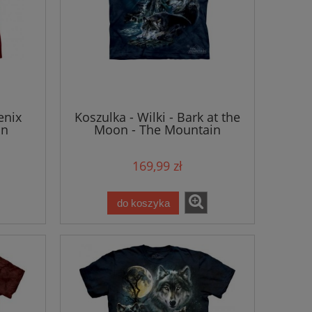
enix
Koszulka - Wilki - Bark at the
in
Moon - The Mountain
169,99 zł
do koszyka