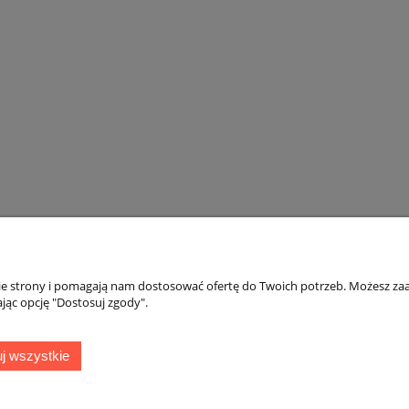
nie strony i pomagają nam dostosować ofertę do Twoich potrzeb. Możesz zaa
jąc opcję "Dostosuj zgody".
Płatności i dostawa
Informacje
j wszystkie
Formy płatności
Polityka prywatno
Czas realizacji zamówienia i koszty
dostawy