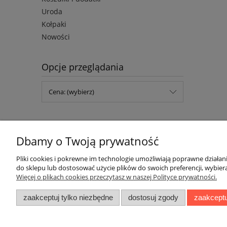
Uroda
Kołpaki
Nowości
Opcje przeglądania
Cena: (wybierz)
Dbamy o Twoją prywatność
Pliki cookies i pokrewne im technologie umożliwiają poprawne działa
do sklepu lub dostosować użycie plików do swoich preferencji, wybiera
Więcej o plikach cookies przeczytasz w naszej Polityce prywatności.
Pomoc
Moje konto
zaakceptuj tylko niezbędne
dostosuj zgody
zaakceptu
Zwroty, reklamacje i wymiany
Twoje zamówienia
Regulamin
Ustawienia konta
Ustawienia plików cookies
Przechowalnia