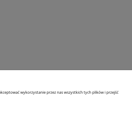
kceptować wykorzystanie przez nas wszystkich tych plików i przejść
O nas
ści
Kontakt i dane firmy
Bezpieczeństwo zakupów