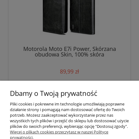
Motorola Moto E7i Power, Skórzana
obudowa Skin, 100% skóra
89,99 zł
do koszyka
Dbamy o Twoją prywatność
Pliki cookies i pokrewne im technologie umożliwiają poprawne
działanie strony i pomagają nam dostosować ofertę do Twoich
potrzeb. Możesz zaakceptować wykorzystanie przez nas
wszystkich tych plików i przejść do sklepu lub dostosować użycie
plików do swoich preferencji, wybierając opcję "Dostosuj zgody".
Pomoc
Więcej o plikach cookies przeczytasz w naszej Polityce
prywatności.