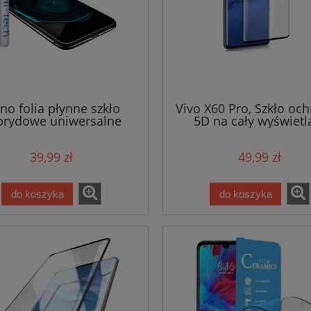
no folia płynne szkło
Vivo X60 Pro, Szkło oc
brydowe uniwersalne
5D na cały wyświetl
39,99 zł
49,99 zł
do koszyka
do koszyka