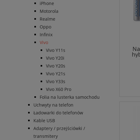
iPhone
Motorola
Realme
Oppo
Infinix
Vivo
Na
Vivo Y11s
hy
Vivo Y20i
Vivo Y20s
Vivo Y21s
Vivo Y33s
Vivo X60 Pro
Folia na lusterka samochodu
Uchwyty na telefon
Ładowarki do telefonów
Kable USB
Adaptery / przejściówki /
transmitery