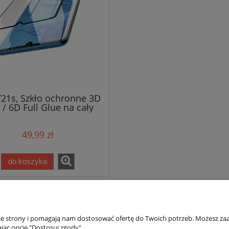
Y21s, Szkło ochronne 3D
 / 6D Full Glue na cały
ekran
49,99 zł
do koszyka
nie strony i pomagają nam dostosować ofertę do Twoich potrzeb. Możesz zaa
jąc opcję "Dostosuj zgody".