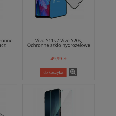
hronne
Vivo Y11s / Vivo Y20s,
acz
Ochronne szkło hydrożelowe
na cały wyświetlacz
49,99 zł
do koszyka