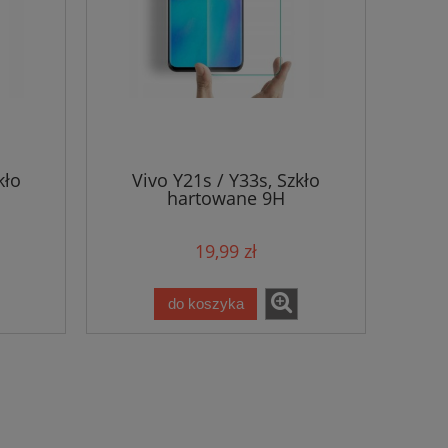
kło
Vivo Y21s / Y33s, Szkło
hartowane 9H
19,99 zł
do koszyka