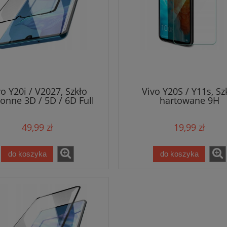
vo Y20i / V2027, Szkło
Vivo Y20S / Y11s, Sz
onne 3D / 5D / 6D Full
hartowane 9H
Glue na cały ekran
49,99 zł
19,99 zł
do koszyka
do koszyka