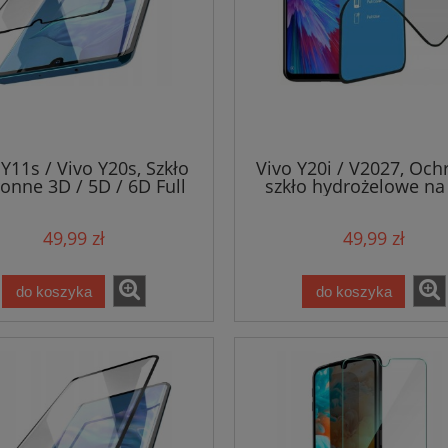
 Y11s / Vivo Y20s, Szkło
Vivo Y20i / V2027, Oc
onne 3D / 5D / 6D Full
szkło hydrożelowe na
Glue na cały ekran
wyświetlacz
49,99 zł
49,99 zł
do koszyka
do koszyka