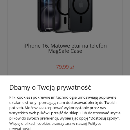
iPhone 16, Matowe etui na telefon
MagSafe Case
79,99 zł
do koszyka
Dbamy o Twoją prywatność
Pliki cookies i pokrewne im technologie umożliwiają poprawne
działanie strony i pomagają nam dostosować ofertę do Twoich
potrzeb. Możesz zaakceptować wykorzystanie przez nas
wszystkich tych plików i przejść do sklepu lub dostosować użycie
plików do swoich preferencji, wybierając opcję "Dostosuj zgody".
Pomoc
Więcej o plikach cookies przeczytasz w naszej Polityce
prywatności.