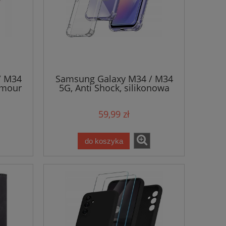
/ M34
Samsung Galaxy M34 / M34
amour
5G, Anti Shock, silikonowa
obudowa na telefon
59,99 zł
do koszyka