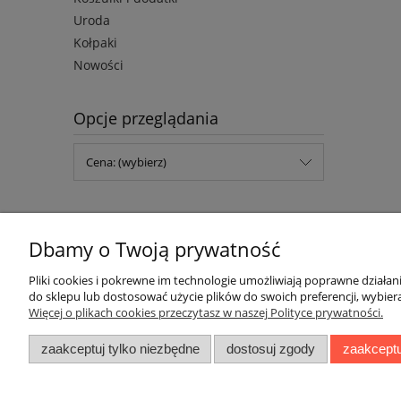
Uroda
Kołpaki
Nowości
Opcje przeglądania
Cena: (wybierz)
Dbamy o Twoją prywatność
Pliki cookies i pokrewne im technologie umożliwiają poprawne działa
do sklepu lub dostosować użycie plików do swoich preferencji, wybiera
Więcej o plikach cookies przeczytasz w naszej Polityce prywatności.
Pomoc
Moje konto
zaakceptuj tylko niezbędne
dostosuj zgody
zaakceptu
Zwroty, reklamacje i wymiany
Twoje zamówienia
Regulamin
Ustawienia konta
Ustawienia plików cookies
Przechowalnia