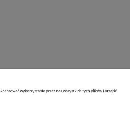
kceptować wykorzystanie przez nas wszystkich tych plików i przejść
O nas
ści
Kontakt i dane firmy
Bezpieczeństwo zakupów