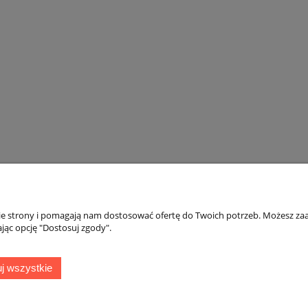
nie strony i pomagają nam dostosować ofertę do Twoich potrzeb. Możesz zaa
jąc opcję "Dostosuj zgody".
Płatności i dostawa
Informacje
j wszystkie
Formy płatności
Polityka prywatno
Czas realizacji zamówienia i koszty
dostawy