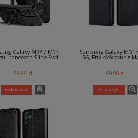
ung Galaxy M34 / M34
Samsung Galaxy M34 
Etui pancerne Slide 3w1
5G, Etui skórzane z k
Ring
magnetyczne skór
89,99 zł
89,99 zł
do koszyka
do koszyka