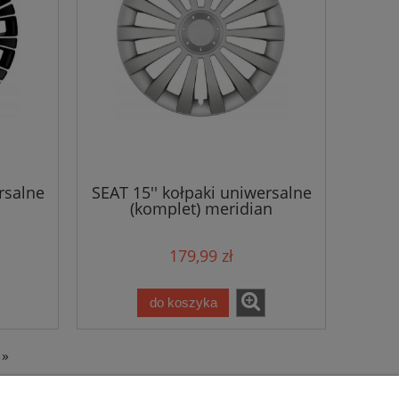
rsalne
SEAT 15'' kołpaki uniwersalne
(komplet) meridian
179,99 zł
do koszyka
»