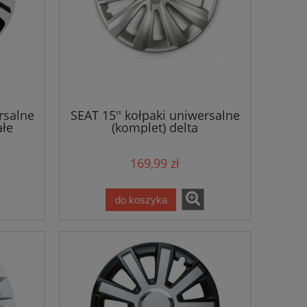
rsalne
SEAT 15'' kołpaki uniwersalne
ałe
(komplet) delta
169,99 zł
do koszyka