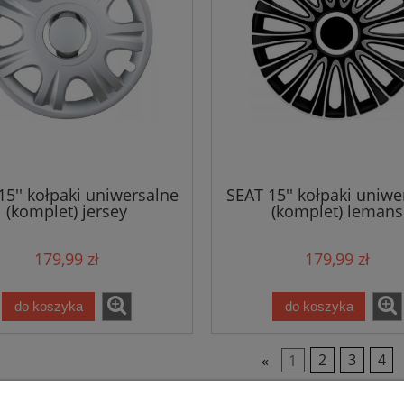
15'' kołpaki uniwersalne
SEAT 15'' kołpaki uniwe
(komplet) jersey
(komplet) lemans
179,99 zł
179,99 zł
do koszyka
do koszyka
«
1
2
3
4