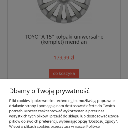
TOYOTA 15'' kołpaki uniwersalne
(komplet) meridian
179,99 zł
do koszyka
Dbamy o Twoją prywatność
«
1
2
3
4
»
Pliki cookies i pokrewne im technologie umożliwiają poprawne
działanie strony i pomagają nam dostosować ofertę do Twoich
potrzeb. Możesz zaakceptować wykorzystanie przez nas
wszystkich tych plików i przejść do sklepu lub dostosować użycie
plików do swoich preferencji, wybierając opcję "Dostosuj zgody".
Pomoc
Więcej o plikach cookies przeczytasz w naszej Polityce