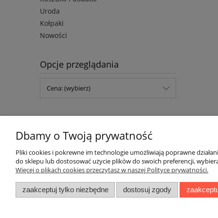
Uroda
Kołpaki
Nowości
Opcje przeglądania
Cena: (wybierz)
Dbamy o Twoją prywatność
Pliki cookies i pokrewne im technologie umożliwiają poprawne działa
do sklepu lub dostosować użycie plików do swoich preferencji, wybiera
Więcej o plikach cookies przeczytasz w naszej Polityce prywatności.
Pomoc
Moje konto
zaakceptuj tylko niezbędne
dostosuj zgody
zaakceptu
Zwroty, reklamacje i wymiany
Twoje zamówienia
Regulamin
Ustawienia konta
Ustawienia plików cookies
Przechowalnia