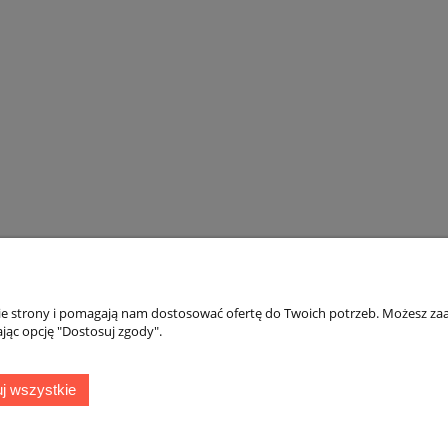
nie strony i pomagają nam dostosować ofertę do Twoich potrzeb. Możesz zaa
jąc opcję "Dostosuj zgody".
Płatności i dostawa
Informacje
j wszystkie
Formy płatności
Polityka prywatno
Czas realizacji zamówienia i koszty
dostawy