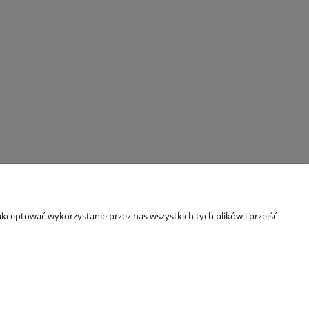
kceptować wykorzystanie przez nas wszystkich tych plików i przejść
O nas
ści
Kontakt i dane firmy
Bezpieczeństwo zakupów