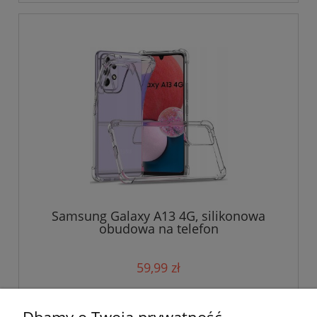
Samsung Galaxy A13 4G, silikonowa
obudowa na telefon
59,99 zł
do koszyka