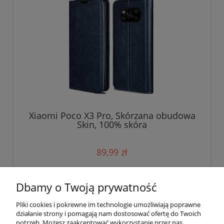
Xiaomi Poco X3 Pro, Skórzana obudowa
Skin, 100% skóra
89,99 zł
do koszyka
Dbamy o Twoją prywatność
Pliki cookies i pokrewne im technologie umożliwiają poprawne
działanie strony i pomagają nam dostosować ofertę do Twoich
potrzeb. Możesz zaakceptować wykorzystanie przez nas