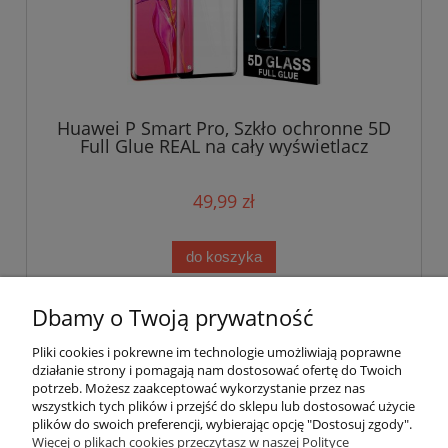
Huawei P Smart Pro, Szkło ochronne 5D
Full Glue REAL na cały wyświetlacz
49,99 zł
do koszyka
Dbamy o Twoją prywatność
«
1
2
3
»
Pliki cookies i pokrewne im technologie umożliwiają poprawne
działanie strony i pomagają nam dostosować ofertę do Twoich
potrzeb. Możesz zaakceptować wykorzystanie przez nas
wszystkich tych plików i przejść do sklepu lub dostosować użycie
plików do swoich preferencji, wybierając opcję "Dostosuj zgody".
Pomoc
Więcej o plikach cookies przeczytasz w naszej Polityce