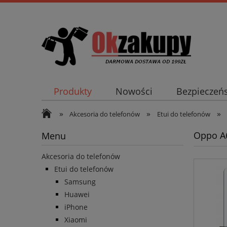
Produkty
Nowości
Bezpieczeń
»
»
»
Akcesoria do telefonów
Etui do telefonów
Oppo A
Menu
Akcesoria do telefonów
Etui do telefonów
Samsung
Huawei
iPhone
Xiaomi