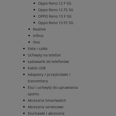
Oppo Reno 12 F 5G
Oppo Reno 12 FS 5G
OPPO Reno 13 F 5G
Oppo Reno 13 FS 5G
Realme
Infinix
Vivo
Folie i szkła
Uchwyty na telefon
Ładowarki do telefonów
Kable USB
Adaptery / przejściówki /
transmitery
Etui i uchwyty do uprawiania
sportu
Akcesoria Smartwatch
Akcesoria serwisowe
Słuchawki i akcesoria