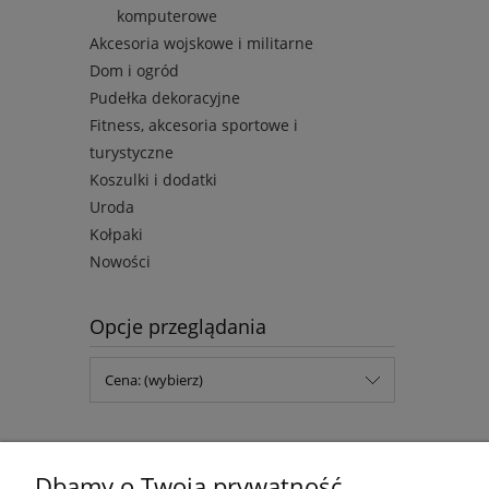
komputerowe
Akcesoria wojskowe i militarne
Dom i ogród
Pudełka dekoracyjne
Fitness, akcesoria sportowe i
turystyczne
Koszulki i dodatki
Uroda
Kołpaki
Nowości
Opcje przeglądania
Cena: (wybierz)
Dbamy o Twoją prywatność