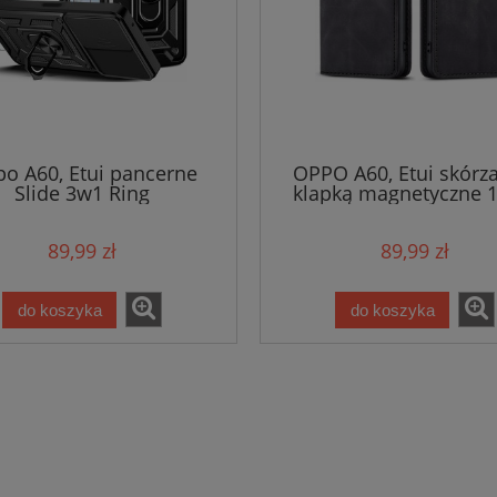
o A60, Etui pancerne
OPPO A60, Etui skórz
Slide 3w1 Ring
klapką magnetyczne 
skóra
89,99 zł
89,99 zł
do koszyka
do koszyka