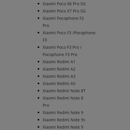
Xiaomi Poco X6 Pro 5G
Xiaomi Poco X7 Pro 5G
Xiaomi Pocophone F2
Pro
Xiaomi Poco F3 /Pocophone
F3
Xiaomi Poco F3 Pro /
Pocophone F3 Pro
Xiaomi Redmi A1
Xiaomi Redmi A2
Xiaomi Redmi A3
Xiaomi Redmi A5
Xiaomi Redmi Note 8T
Xiaomi Redmi Note 8
Pro
Xiaomi Redmi Note 9
Xiaomi Redmi Note 9s
Xiaomi Redmi Note 9