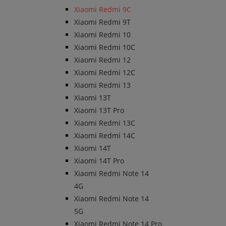
Xiaomi Redmi 9C
Xiaomi Redmi 9T
Xiaomi Redmi 10
Xiaomi Redmi 10C
Xiaomi Redmi 12
Xiaomi Redmi 12C
Xiaomi Redmi 13
Xiaomi 13T
Xiaomi 13T Pro
Xiaomi Redmi 13C
Xiaomi Redmi 14C
Xiaomi 14T
Xiaomi 14T Pro
Xiaomi Redmi Note 14
4G
Xiaomi Redmi Note 14
5G
Xiaomi Redmi Note 14 Pro