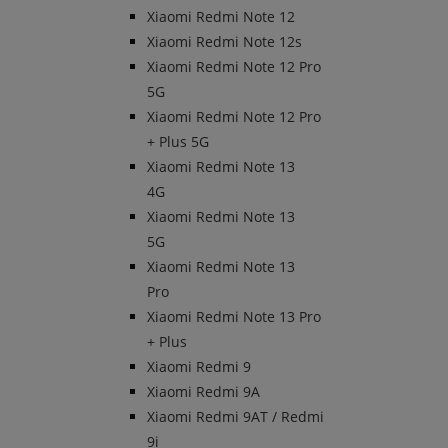
Xiaomi Redmi Note 12
Xiaomi Redmi Note 12s
Xiaomi Redmi Note 12 Pro
5G
Xiaomi Redmi Note 12 Pro
+ Plus 5G
Xiaomi Redmi Note 13
4G
Xiaomi Redmi Note 13
5G
Xiaomi Redmi Note 13
Pro
Xiaomi Redmi Note 13 Pro
+ Plus
Xiaomi Redmi 9
Xiaomi Redmi 9A
Xiaomi Redmi 9AT / Redmi
9i