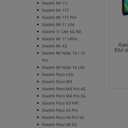
Xiaomi Mi 11i
Xiaomi Mi 11T
Xiaomi Mi 11T Pro
Xiaomi Mi 11 Lite
Xiaomi 11 Lite 5G NE
Xiaomi Mi 11 Ultra
Xia
Xiaomi Mi A3
Etui 
Xiaomi Mi Note 10 / 10
Pro
Xiaomi Mi Note 10 Lite
Xiaomi Poco C65
Xiaomi Poco M3
Xiaomi Poco M4 Pro 4G
Xiaomi Poco M4 Pro 5G
Xiaomi Poco X3 NFC
Xiaomi Poco X3 Pro
Xiaomi Poco X4 Pro 5G
Xiaomi Poco X6 5G