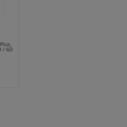
Plus,
D / 6D
ran