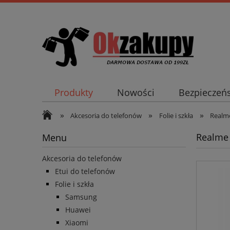
Produkty
Nowości
Bezpieczeń
»
»
»
Akcesoria do telefonów
Folie i szkła
Realm
Realme 
Menu
Akcesoria do telefonów
Etui do telefonów
Folie i szkła
Samsung
Huawei
Xiaomi