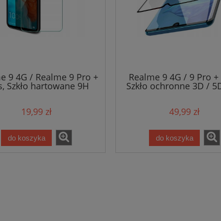
e 9 4G / Realme 9 Pro +
Realme 9 4G / 9 Pro + 
s, Szkło hartowane 9H
Szkło ochronne 3D / 5
Full Glue na cały ek
19,99 zł
49,99 zł
do koszyka
do koszyka