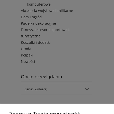
komputerowe
Akcesoria wojskowe i militarne
Dom i ogród
Pudełka dekoracyjne
Fitness, akcesoria sportowe i
turystyczne
Koszulki i dodatki
Uroda
Kołpaki
Nowości
Opcje przeglądania
Cena: (wybierz)
Dbamy o Twoją prywatność