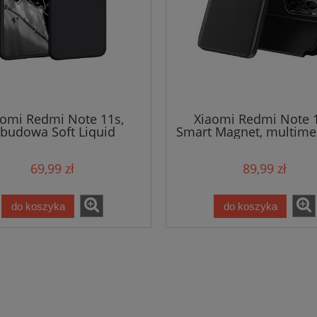
aomi Redmi Note 11s,
Xiaomi Redmi Note 1
budowa Soft Liquid
Smart Magnet, multime
obudowa
69,99 zł
89,99 zł
do koszyka
do koszyka