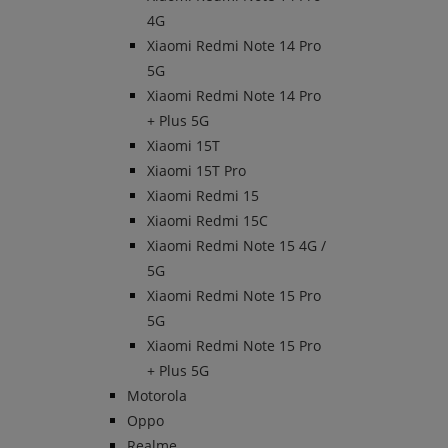
4G
Xiaomi Redmi Note 14 Pro
5G
Xiaomi Redmi Note 14 Pro
+ Plus 5G
Xiaomi 15T
Xiaomi 15T Pro
Xiaomi Redmi 15
Xiaomi Redmi 15C
Xiaomi Redmi Note 15 4G /
5G
Xiaomi Redmi Note 15 Pro
5G
Xiaomi Redmi Note 15 Pro
+ Plus 5G
Motorola
Oppo
Realme