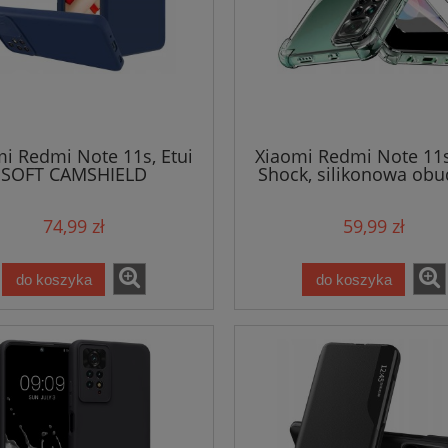
i Redmi Note 11s, Etui
Xiaomi Redmi Note 11s
SOFT CAMSHIELD
Shock, silikonowa ob
na telefon
74,99 zł
59,99 zł
do koszyka
do koszyka