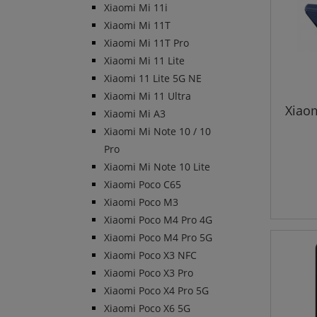
Xiaomi Mi 11i
Xiaomi Mi 11T
Xiaomi Mi 11T Pro
Xiaomi Mi 11 Lite
Xiaomi 11 Lite 5G NE
Xiaomi Mi 11 Ultra
Xiaom
Xiaomi Mi A3
Xiaomi Mi Note 10 / 10
Pro
Xiaomi Mi Note 10 Lite
Xiaomi Poco C65
Xiaomi Poco M3
Xiaomi Poco M4 Pro 4G
Xiaomi Poco M4 Pro 5G
Xiaomi Poco X3 NFC
Xiaomi Poco X3 Pro
Xiaomi Poco X4 Pro 5G
Xiaomi Poco X6 5G