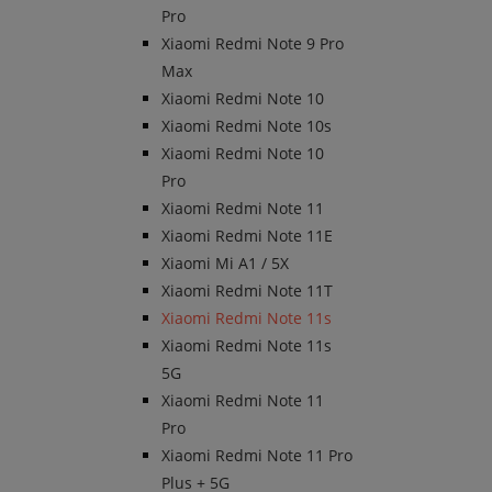
Pro
Xiaomi Redmi Note 9 Pro
Max
Xiaomi Redmi Note 10
Xiaomi Redmi Note 10s
Xiaomi Redmi Note 10
Pro
Xiaomi Redmi Note 11
Xiaomi Redmi Note 11E
Xiaomi Mi A1 / 5X
Xiaomi Redmi Note 11T
Xiaomi Redmi Note 11s
Xiaomi Redmi Note 11s
5G
Xiaomi Redmi Note 11
Pro
Xiaomi Redmi Note 11 Pro
Plus + 5G