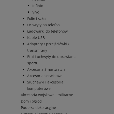
Infinix
Vivo
Folie i szkła
Uchwyty na telefon
Ładowarki do telefonów
Kable USB
Adaptery / przejściówki /
transmitery
Etui i uchwyty do uprawiania
sportu
Akcesoria Smartwatch
Akcesoria serwisowe
Słuchawki i akcesoria
komputerowe
Akcesoria wojskowe i militarne
Dom i ogród
Pudełka dekoracyjne
Fitness, akcesoria sportowe i