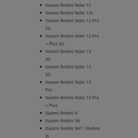
Xiaomi Redmi Note 12
Xiaomi Redmi Note 12s
Xiaomi Redmi Note 12 Pro
5G
Xiaomi Redmi Note 12 Pro
+ Plus 5G
Xiaomi Redmi Note 13
4G
Xiaomi Redmi Note 13
5G
Xiaomi Redmi Note 13
Pro
Xiaomi Redmi Note 13 Pro
+ Plus
Xiaomi Redmi 9
Xiaomi Redmi 9A
Xiaomi Redmi 9AT / Redmi
9i