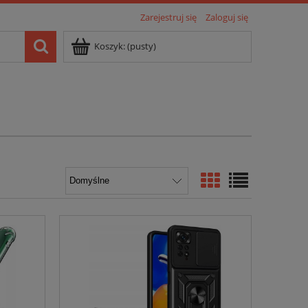
Zarejestruj się
Zaloguj się
Koszyk:
(pusty)