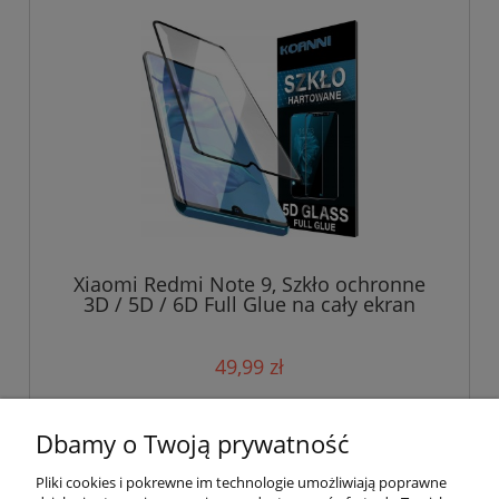
Xiaomi Redmi Note 9, Szkło ochronne
3D / 5D / 6D Full Glue na cały ekran
49,99 zł
do koszyka
Dbamy o Twoją prywatność
Pliki cookies i pokrewne im technologie umożliwiają poprawne