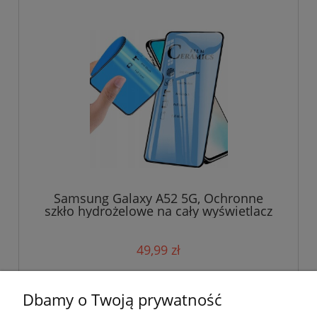
Samsung Galaxy A52 5G, Ochronne
szkło hydrożelowe na cały wyświetlacz
49,99 zł
do koszyka
Dbamy o Twoją prywatność