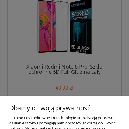
Xiaomi Redmi Note 8 Pro, Szkło
ochronne 5D Full Glue na cały
wyświetlacz
49,99 zł
do koszyka
Dbamy o Twoją prywatność
Pliki cookies i pokrewne im technologie umożliwiają poprawne
działanie strony i pomagają nam dostosować ofertę do Twoich
potrzeb. Możesz zaakceptować wykorzystanie przez nas