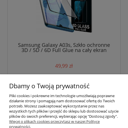
Samsung Galaxy A03s, Szkło ochronne
3D / 5D / 6D Full Glue na cały ekran
49,99 zł
do koszyka
Dbamy o Twoją prywatność
Pliki cookies i pokrewne im technologie umożliwiają poprawne
działanie strony i pomagają nam dostosować ofertę do Twoich
potrzeb. Możesz zaakceptować wykorzystanie przez nas
wszystkich tych plików i przejść do sklepu lub dostosować użycie
plików do swoich preferencji, wybierając opcję "Dostosuj zgody".
Pomoc
Więcej o plikach cookies przeczytasz w naszej Polityce
prywatności.