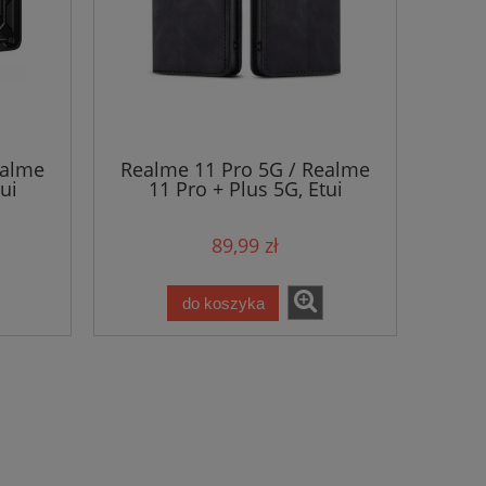
ealme
Realme 11 Pro 5G / Realme
ui
11 Pro + Plus 5G, Etui
Ring
skórzane z klapką
magnetyczne 100% skóra
89,99 zł
do koszyka