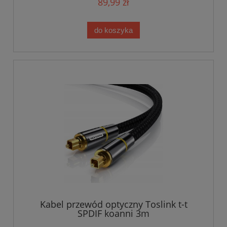
89,99 zł
do koszyka
Kabel przewód optyczny Toslink t-t
SPDIF koanni 3m