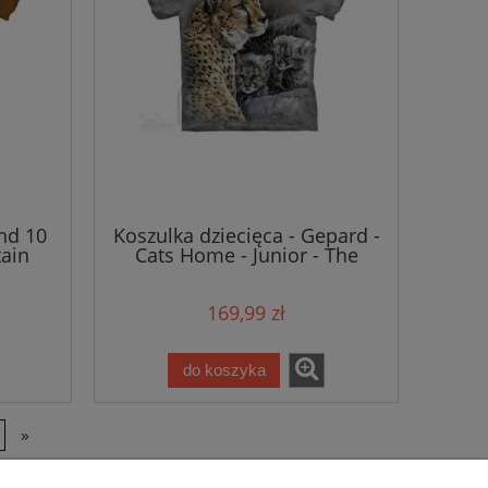
ind 10
Koszulka dziecięca - Gepard -
ain
Cats Home - Junior - The
Mountain
169,99 zł
do koszyka
»