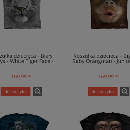
zulka dziecięca - Biały
Koszulka dziecięca - Bi
ys - White Tiger Face -
Baby Orangutan - Junior
nior - The Mountain
Mountain
169,99 zł
169,99 zł
do koszyka
do koszyka