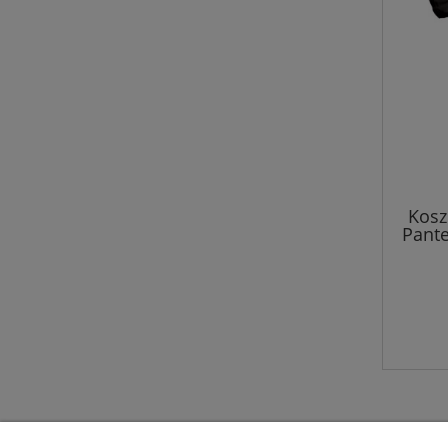
Kosz
Pante
Ju