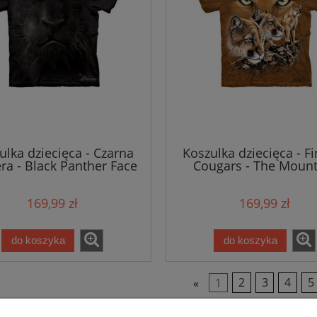
ulka dziecięca - Czarna
Koszulka dziecięca - F
ra - Black Panther Face
Cougars - The Mount
nior - The Mountain
169,99 zł
169,99 zł
do koszyka
do koszyka
«
1
2
3
4
5