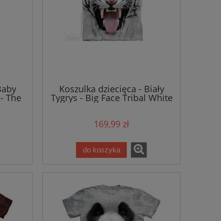
Baby
Koszulka dziecięca - Biały
- The
Tygrys - Big Face Tribal White
Tiger - The Mountain
169,99 zł
do koszyka