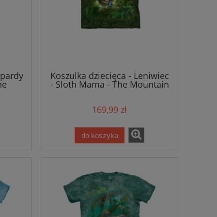
epardy
Koszulka dziecięca - Leniwiec
he
- Sloth Mama - The Mountain
169,99 zł
do koszyka