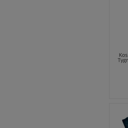
Kos
Tygr
Ju