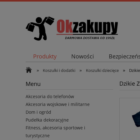
Produkty
Nowości
Bezpieczeń
»
»
»
Koszulki i dodatki
Koszulki dziecięce
Dziki
Dzikie 
Menu
Akcesoria do telefonów
Akcesoria wojskowe i militarne
Dom i ogród
Pudełka dekoracyjne
Fitness, akcesoria sportowe i
turystyczne