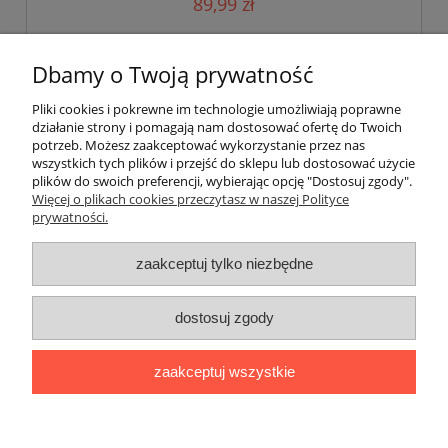
89,99 zł
do koszyka
Dbamy o Twoją prywatność
Pliki cookies i pokrewne im technologie umożliwiają poprawne
działanie strony i pomagają nam dostosować ofertę do Twoich
potrzeb. Możesz zaakceptować wykorzystanie przez nas
wszystkich tych plików i przejść do sklepu lub dostosować użycie
plików do swoich preferencji, wybierając opcję "Dostosuj zgody".
Pomoc
Więcej o plikach cookies przeczytasz w naszej Polityce
prywatności.
Moje konto
zaakceptuj tylko niezbędne
Płatności i dostawa
dostosuj zgody
Informacje
zaakceptuj wszystkie
O nas
pokaż pełną wersję strony