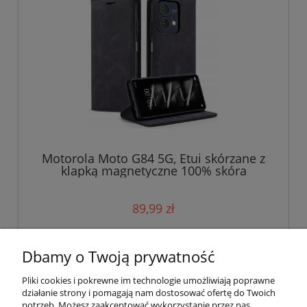
Motorola Moto G84 5G, Etui skórzane z
klapką magnetyczne 100% skóra
89,99 zł
do koszyka
Dbamy o Twoją prywatność
Pliki cookies i pokrewne im technologie umożliwiają poprawne
działanie strony i pomagają nam dostosować ofertę do Twoich
potrzeb. Możesz zaakceptować wykorzystanie przez nas