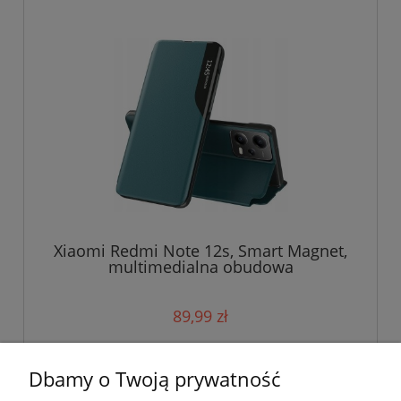
Xiaomi Redmi Note 12s, Smart Magnet,
multimedialna obudowa
89,99 zł
do koszyka
Dbamy o Twoją prywatność