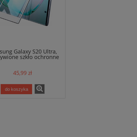
ung Galaxy S20 Ultra,
zywione szkło ochronne
na cały wyświetlacz
45,99 zł
do koszyka