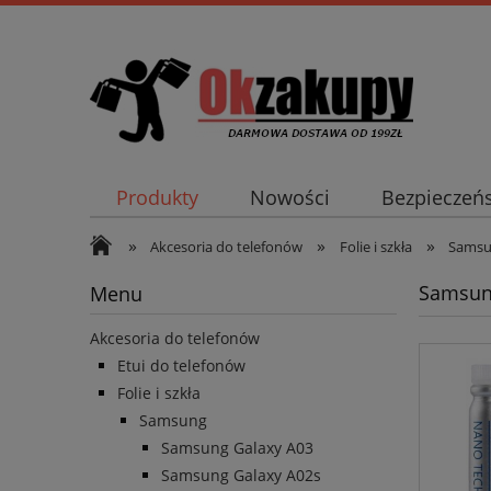
Produkty
Nowości
Bezpieczeń
»
»
»
Akcesoria do telefonów
Folie i szkła
Sams
Samsung
Menu
Akcesoria do telefonów
Etui do telefonów
Folie i szkła
Samsung
Samsung Galaxy A03
Samsung Galaxy A02s