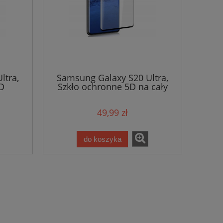
ltra,
Samsung Galaxy S20 Ultra,
D
Szkło ochronne 5D na cały
wyświetlacz
49,99 zł
do koszyka