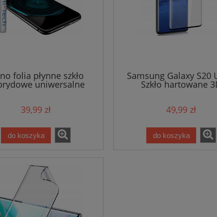
no folia płynne szkło
Samsung Galaxy S20 U
brydowe uniwersalne
Szkło hartowane 3
39,99 zł
49,99 zł
do koszyka
do koszyka