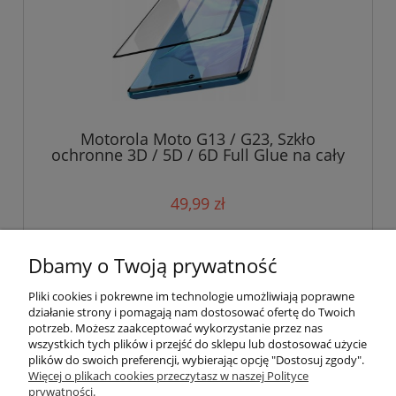
Motorola Moto G13 / G23, Szkło
ochronne 3D / 5D / 6D Full Glue na cały
ekran
49,99 zł
do koszyka
Dbamy o Twoją prywatność
Pliki cookies i pokrewne im technologie umożliwiają poprawne
działanie strony i pomagają nam dostosować ofertę do Twoich
potrzeb. Możesz zaakceptować wykorzystanie przez nas
wszystkich tych plików i przejść do sklepu lub dostosować użycie
plików do swoich preferencji, wybierając opcję "Dostosuj zgody".
Pomoc
Więcej o plikach cookies przeczytasz w naszej Polityce
prywatności.