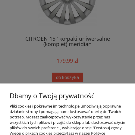
CITROEN 15'' kołpaki uniwersalne
(komplet) meridian
179,99 zł
do koszyka
Dbamy o Twoją prywatność
«
1
2
»
Pliki cookies i pokrewne im technologie umożliwiają poprawne
działanie strony i pomagają nam dostosować ofertę do Twoich
potrzeb. Możesz zaakceptować wykorzystanie przez nas
wszystkich tych plików i przejść do sklepu lub dostosować użycie
plików do swoich preferencji, wybierając opcję "Dostosuj zgody".
Pomoc
Więcej o plikach cookies przeczytasz w naszej Polityce