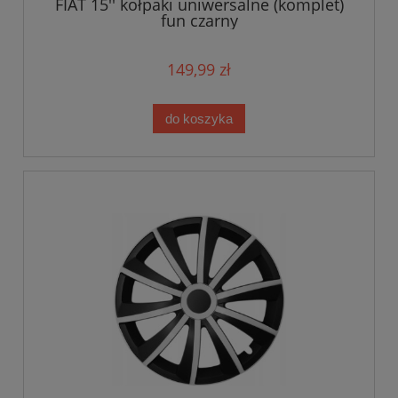
FIAT 15'' kołpaki uniwersalne (komplet)
fun czarny
149,99 zł
do koszyka