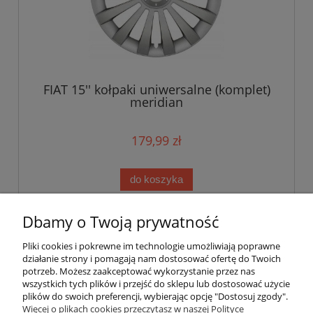
FIAT 15'' kołpaki uniwersalne (komplet)
meridian
179,99 zł
do koszyka
Dbamy o Twoją prywatność
«
1
2
3
4
»
Pliki cookies i pokrewne im technologie umożliwiają poprawne
działanie strony i pomagają nam dostosować ofertę do Twoich
potrzeb. Możesz zaakceptować wykorzystanie przez nas
wszystkich tych plików i przejść do sklepu lub dostosować użycie
plików do swoich preferencji, wybierając opcję "Dostosuj zgody".
Pomoc
Więcej o plikach cookies przeczytasz w naszej Polityce