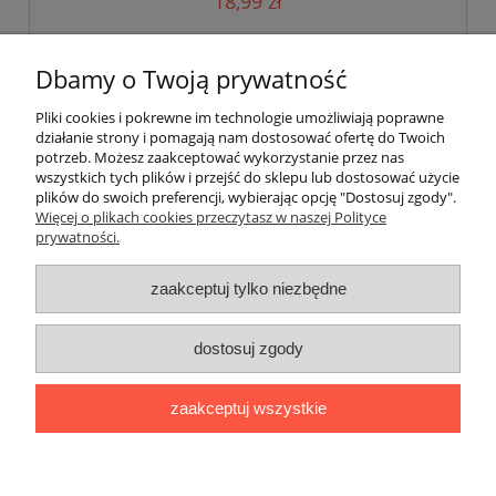
18,99 zł
do koszyka
Dbamy o Twoją prywatność
Pliki cookies i pokrewne im technologie umożliwiają poprawne
działanie strony i pomagają nam dostosować ofertę do Twoich
potrzeb. Możesz zaakceptować wykorzystanie przez nas
wszystkich tych plików i przejść do sklepu lub dostosować użycie
plików do swoich preferencji, wybierając opcję "Dostosuj zgody".
Pomoc
Więcej o plikach cookies przeczytasz w naszej Polityce
prywatności.
Moje konto
zaakceptuj tylko niezbędne
Płatności i dostawa
dostosuj zgody
Informacje
zaakceptuj wszystkie
O nas
pokaż pełną wersję strony