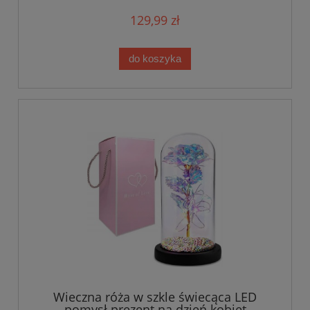
129,99 zł
do koszyka
Wieczna róża w szkle świecąca LED
pomysł prezent na dzień kobiet