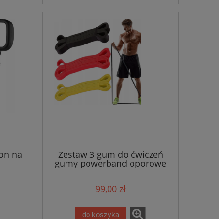
on na
Zestaw 3 gum do ćwiczeń
e
gumy powerband oporowe
99,00 zł
do koszyka