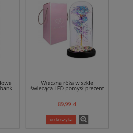
dowe
Wieczna róża w szkle
rbank
świecąca LED pomysł prezent
na dzień kobiet
89,99 zł
do koszyka