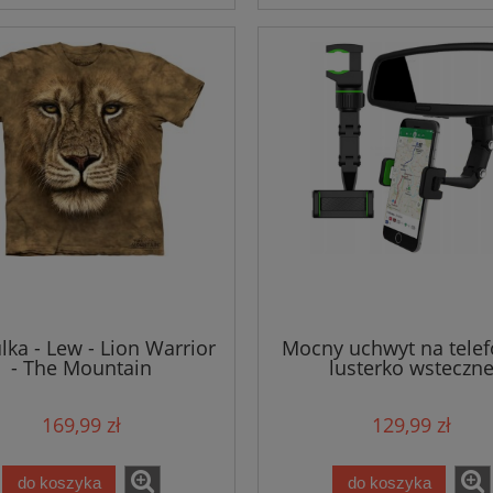
lka - Lew - Lion Warrior
Mocny uchwyt na telef
- The Mountain
lusterko wsteczn
169,99 zł
129,99 zł
do koszyka
do koszyka