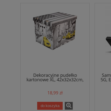
Dekoracyjne pudełko
Sams
kartonowe XL, 42x32x32cm,
5G, 
New York / Nowy Jork
18,99 zł
do koszyka