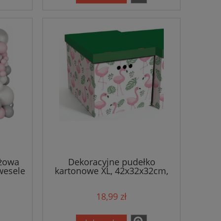
óżowa
Dekoracyjne pudełko
wesele
kartonowe XL, 42x32x32cm,
flamingi
18,99 zł