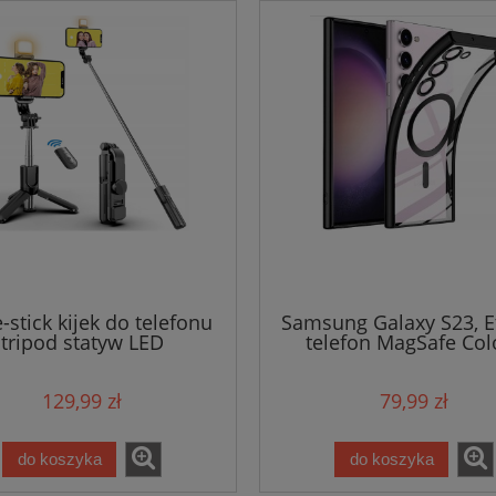
e-stick kijek do telefonu
Samsung Galaxy S23, E
tripod statyw LED
telefon MagSafe Col
129,99 zł
79,99 zł
do koszyka
do koszyka